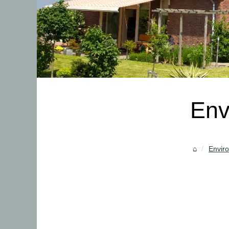
Env
Envir