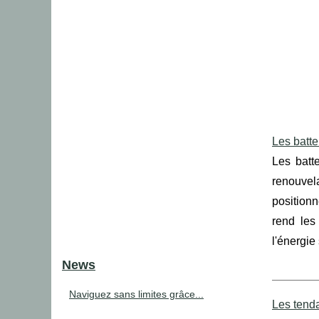
Les batte
Les batt
renouvel
position
rend les
l'énergie 
News
Naviguez sans limites grâce...
Les tend