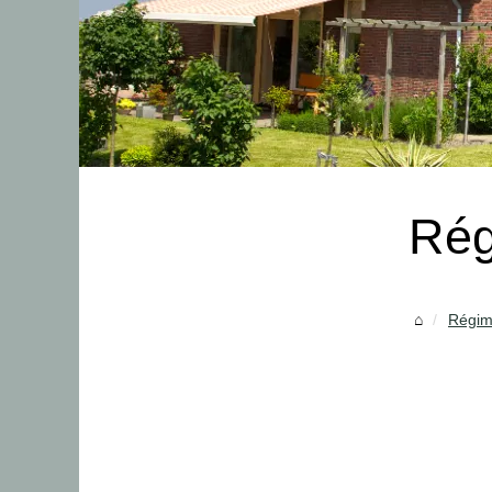
Ré
Régi