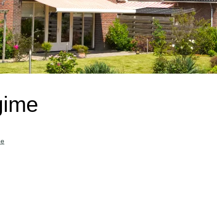
gime
me